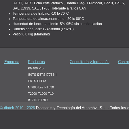
UART, UART Echo Byte Protocol, Honda Diag-H Protocol, TP2.0, TP1.6,
SAE J1939, SAE J1708, Tolerante a fallos CAN
Temperatura de trabajo: -10 to 70°C
Temperatura de almacenamiento: -20 to 80°C
Humedad de funcionamiento: 5%-95% sin condensación
Dimensiones: 236*124*38mm (L*W*H)
Peso: 0.87kg (Mainunit)
Empresa
Productos
Consultoría y formación
Conta
PG400 Pro
i80TS
i75TS
i70TS-II
i50TS
i50Pro
NT680 Lite
NT530
T2000
T1000
T10
BT715
BT780
OS100
Gasboard-5025
© diatek 2010 - 2026.
Diagnosis y Tecnología del Automóvil S.L. - Todos los 