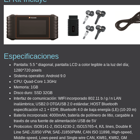
Especificaciones
Pantalla: 5.5 '' diagonal, pantalla LCD a color legible a la luz del día;
1280*720 pixels
Sistema operativo: Android 9.0
CPU: Quad-Core 1.3GHz
Memoria: 1GB
Disco duro: SSD 32GB
Interfaz de comunicación: WIFI incorporado 802.11 b / g / n LAN
inalámbrica; USB2.0 OTG/USB 2.0 estándar; HOST Bluetooth
especificación v2.1 + EDR; Bluetooth 4.0 de baja energía (LE) (10-20 m)
Batería incorporada: 4000mAh, batería de polímero de litio, cargable a
través de una fuente de alimentación USB de 5V
Protocolos: ISO9141-2, ISO14230-2, ISO15765-4, K/L lines, Double K
Line SAE-J1850 VPW, SAE-J1850PWM, CAN ISO 11898, High-speed,
Middle-speed, Lows-peed and Single wire CAN, KW81, KW82, GM